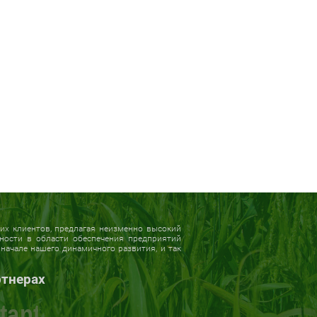
х клиентов, предлагая неизменно высокий
жности в области обеспечения предприятий
начале нашего динамичного развития, и так
ртнерах