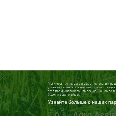
Мы умеем учитывать любые пожелания наши
уровень сервиса и качества, опыта и наде
агро-промышленного комплекса. Так было в 
будет и в дальнейшем.
Узнайте больше о наших па