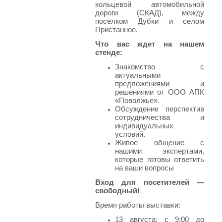
кольцевой автомобильной
дороги (СКАД), между
поселком Дубки и селом
Пристанное.
Что вас ждет на нашем
стенде:
Знакомство с
актуальными
предложениями и
решениями от ООО АПК
«Поволжье».
Обсуждение перспектив
сотрудничества и
индивидуальных
условий.
Живое общение с
нашими экспертами,
которые готовы ответить
на ваши вопросы
Вход для посетителей —
свободный!
Время работы выставки:
13 августа: с 9:00 до